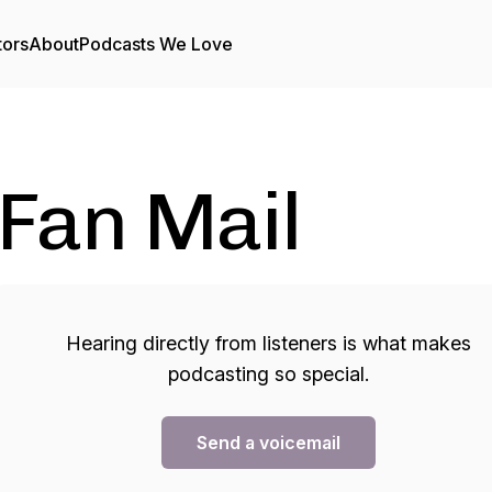
tors
About
Podcasts We Love
Fan Mail
Hearing directly from listeners is what makes
podcasting so special.
Send a voicemail