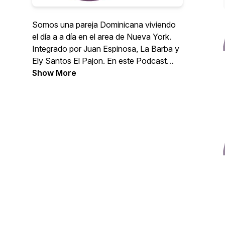
Somos una pareja Dominicana viviendo
el día a a día en el area de Nueva York.
Integrado por Juan Espinosa, La Barba y
Ely Santos El Pajon. En este Podcast
estaremos hablando de nuestras
Show More
aventuras, ocurrencias, historias y
contratiempo de forma jocosa, te
invitamos a que nos acompañes a salir de
la rutina hablando de lo cotidiano.