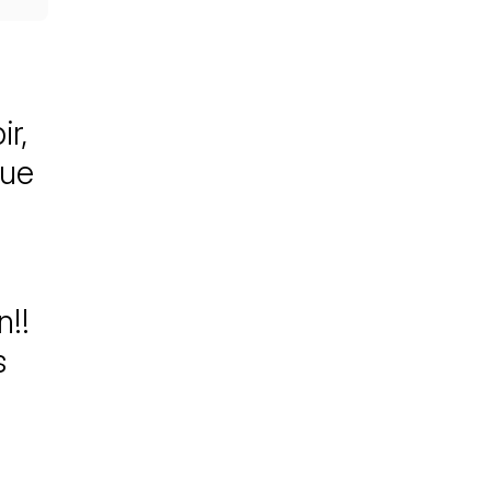
ir,
que
n!!
s