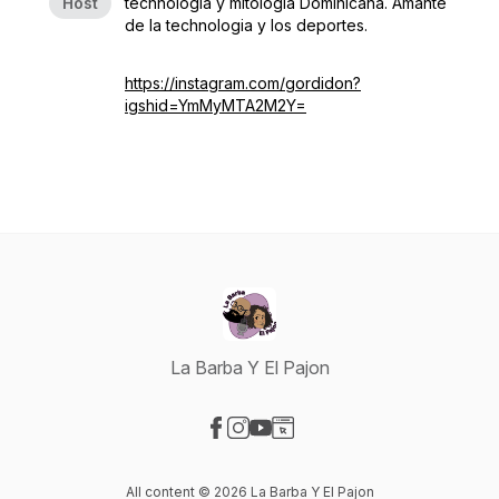
Host
technologia y mitologia Dominicana. Amante
de la technologia y los deportes.
https://instagram.com/gordidon?
igshid=YmMyMTA2M2Y=
La Barba Y El Pajon
Visit our Facebook page
Visit our Instagram page
Visit our YouTube page
Visit our Website page
All content © 2026 La Barba Y El Pajon