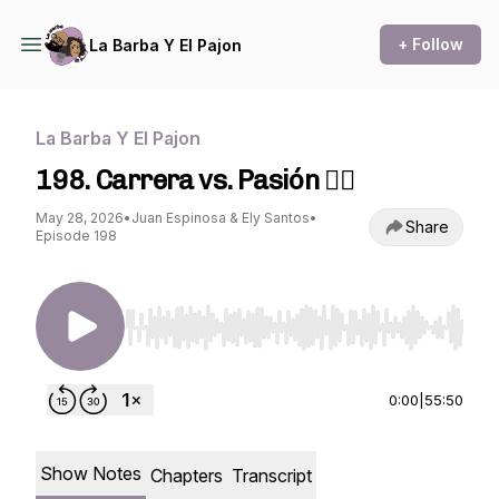
+ Follow
La Barba Y El Pajon
La Barba Y El Pajon
198. Carrera vs. Pasión ❤️‍🔥
May 28, 2026
•
Juan Espinosa & Ely Santos
•
Share
Episode 198
Use Left/Right to seek, Home/End to jump to st
0:00
|
55:50
Show Notes
Chapters
Transcript