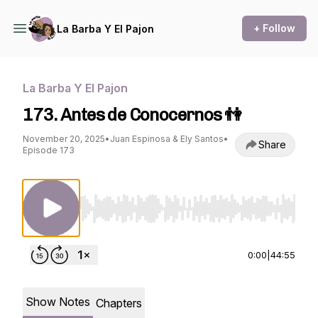
+ Follow
La Barba Y El Pajon
La Barba Y El Pajon
173. Antes de Conocernos 👫
November 20, 2025
•
Juan Espinosa & Ely Santos
•
Share
Episode 173
Use Left/Right to seek, Home/End to jump to st
0:00
|
44:55
Show Notes
Chapters