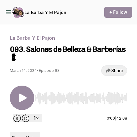
+ Follow
La Barba Y El Pajon
La Barba Y El Pajon
093. Salones de Belleza & Barberías
💈
Share
March 14, 2024
•
Episode 93
Use Left/Right to seek, Home/End to jump to st
0:00
|
42:08